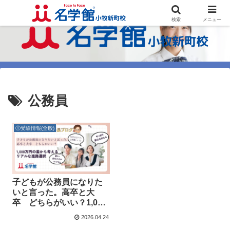
検索
メニュー
公務員
①受験情報(全般)
子どもが公務員になりた
いと言った。高卒と大
卒 どちらがいい？1,000
万円の差から考えるリア
2026.04.24
ルな進路選択