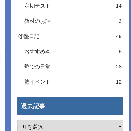
定期テスト
14
教材のお話
3
④塾日記
48
おすすめ本
8
塾での日常
28
塾イベント
12
過去記事