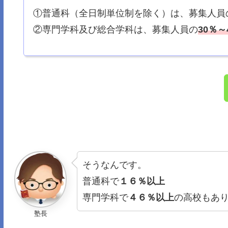
①普通科（全日制単位制を除く）は、募集人員
②専門学科及び総合学科は、募集人員の
30％～
そうなんです。
普通科で
１６％以上
専門学科で
４６％以上
の高校もあ
塾長