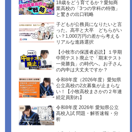
18歳をどう育てるか？愛知商
業高校の「3つの学科の特徴」
と驚きの出口戦略
子どもが公務員になりたいと言
った。高卒と大卒 どちらがい
い？1,000万円の差から考える
リアルな進路選択
【小牧市の保護者必読】１学期
中間テスト廃止で「期末テスト
一発勝負」の時代へ。お子さん
の内申は大丈夫ですか？
令和8年度（2026年度）愛知県
公立高校の2次募集が止まらな
い！【小牧高校まさかの２年連
続定員割れ】
令和8年度 2026年 愛知県公立
高校入試 問題・解答速報・分
析