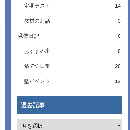
定期テスト
14
教材のお話
3
④塾日記
48
おすすめ本
8
塾での日常
28
塾イベント
12
過去記事