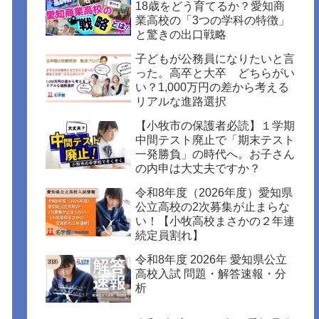
18歳をどう育てるか？愛知商
業高校の「3つの学科の特徴」
と驚きの出口戦略
子どもが公務員になりたいと言
った。高卒と大卒 どちらがい
い？1,000万円の差から考える
リアルな進路選択
【小牧市の保護者必読】１学期
中間テスト廃止で「期末テスト
一発勝負」の時代へ。お子さん
の内申は大丈夫ですか？
令和8年度（2026年度）愛知県
公立高校の2次募集が止まらな
い！【小牧高校まさかの２年連
続定員割れ】
令和8年度 2026年 愛知県公立
高校入試 問題・解答速報・分
析