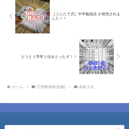
りとする。2020年度 愛知...
立高等学校の入試日程が発表...
［くにたて式］中学勉強法 が発売されま
した！！
とうとう学年１位をとったぞ！！
ホーム
①受験情報(全般)
高校入試