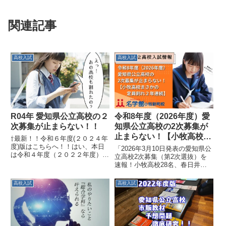
関連記事
高校入試
高校入試
R04年 愛知県公立高校の２
令和8年度（2026年度）愛
次募集が止まらない！！
知県公立高校の2次募集が
止まらない！【小牧高校ま
⇧最新！！令和６年度(２０２４年
さかの２年連続定員割れ】
度)版はこちらへ！！はい、本日
「2026年3月10日発表の愛知県公
は令和４年度（２０２２年度）
立高校2次募集（第2次選抜）を
愛知県公立高校入試の合格発表で
速報！小牧高校28名、春日井東
した。公立高校受験のみなさん本
81名、犬山59名など衝撃の定員
当にお疲れ様でした。当塾も全員
割れ状況を小牧市の名学館塾長が
高校入試
高校入試
が第一志望全員合格とはいきませ
徹底分析。3,265名の募集枠と今
んでしたが、みんなよくがんば...
後の試験日程・対策を詳しく解説
します 。」