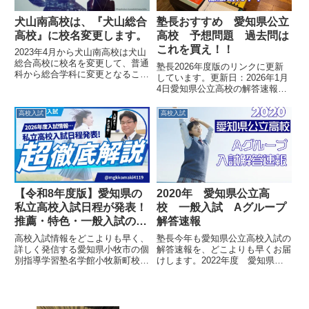
犬山南高校は、『犬山総合
塾長おすすめ 愛知県公立
高校』に校名変更します。
高校 予想問題 過去問は
これを買え！！
2023年4月から犬山南高校は犬山
総合高校に校名を変更して、普通
塾長2026年度版のリンクに更新
科から総合学科に変更となること
しています。更新日：2026年1月
が発表されました。その背景と、
4日愛知県公立高校の解答速報を
犬山総合高校の取り組みをくわし
どこよりも早くお届けしている名
く紹介しています。総合学科に興
学館小牧新町校 塾長の吉澤で
高校入試
高校入試
味がある人、まだ、何をやりたい
す。とりあえず過去問を見たい方
かわからない人は是非読んでくだ
はこちらのブログで確認できます
さい。
よ。さて、２年ぶりに愛知の...
2020年 愛知県公立高
【令和8年度版】愛知県の
校 一般入試 Aグループ
私立高校入試日程が発表！
解答速報
推薦・特色・一般入試のス
ケジュールまとめ
塾長今年も愛知県公立高校入試の
高校入試情報をどこよりも早く、
解答速報を、どこよりも早くお届
詳しく発信する愛知県小牧市の個
けします。2022年度 愛知県公
別指導学習塾名学館小牧新町校
立高校 Aグループの解答速報は
塾長の吉澤です。塾長入試が近づ
こちら↓↓学力検査の時間割の確
いてきましたね！！心の準備はで
認学力検査の実施日程は、Ａグル
きていますか？2026年度（令和8
ープ、Ｂグループともに次のとお
年度）入試に向けて、愛知県の私