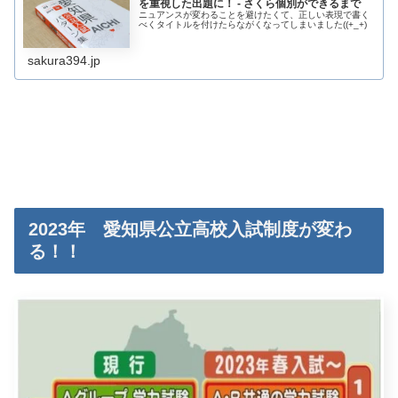
を重視した出題に！ - さくら個別ができるまで
ニュアンスが変わることを避けたくて、正しい表現で書く
べくタイトルを付けたらながくなってしまいました((+_+)
sakura394.jp
2023年 愛知県公立高校入試制度が変わ
る！！