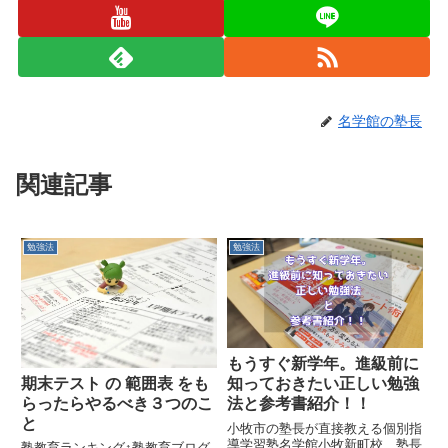
名学館の塾長
関連記事
勉強法
勉強法
もうすぐ新学年。進級前に
期末テスト の 範囲表 をも
知っておきたい正しい勉強
らったらやるべき３つのこ
法と参考書紹介！！
と
小牧市の塾長が直接教える個別指
導学習塾名学館小牧新町校 塾長
塾教育ランキング↑塾教育ブログ