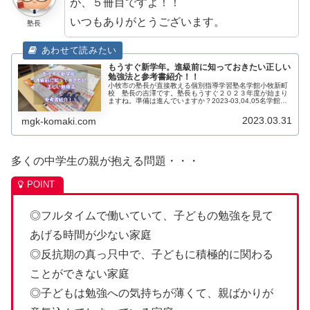
が、５冊目ですよ！！
いつもありがとうございます。
塾長
もうすぐ新学年。進級前に知っておきたい正しい
勉強法と参考書紹介！！
小牧市の塾長が直接教える個別指導学習塾名学館小牧新町
校 塾長の吉澤です。塾長もうすぐ２０２３年度が始まり
ますね。準備は進んでいますか？2023-03,04,05名学館カ
レンダー予定当塾は４月１日が２０２２年度最終授業で、
そこから１週間お休み...
2023.03.31
mgk-komaki.com
多くの中学生の親が抱える問題・・・
◎フルタイムで働いていて、子どもの勉強を見て
あげる時間が少ない家庭
◎反抗期の真っ只中で、子どもに積極的に関わる
ことができない家庭
◎子どもは勉強への気持ちが薄くて、親ばかりが