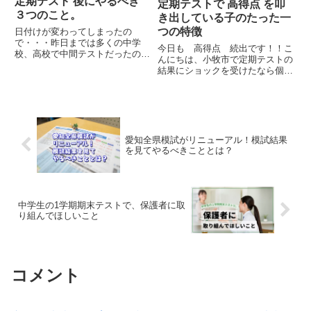
定期テスト 後にやるべき
定期テストで 高得点 を叩
３つのこと。
き出している子のたった一
つの特徴
日付けが変わってしまったの
で・・・昨日までは多くの中学
今日も 高得点 続出です！！こ
校、高校で中間テストだったので
んにちは、小牧市で定期テストの
常に自習室が満席状態でした。も
結果にショックを受けたなら個別
う少し自習席を増やしたいところ
指導学習塾 名学館小牧新町校
です。さて、中学１年生は初めて
へ相談ください！！さて、本日は
の定期テストとなりました。塾長
中間テストの結果が返ってきてお
まずは２日間お疲れ様でした。し
ります。高得点者の紹介文系クラ
かし、...
スですが、化学基礎と数学で高
得...
愛知全県模試がリニューアル！模試結果
を見てやるべきこととは？
中学生の1学期期末テストで、保護者に取
り組んでほしいこと
コメント