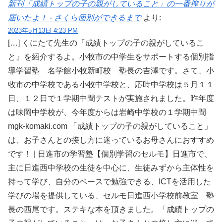
新刊「成績トップの子の親がしていること」の一番搾りが
届いたよ！ - さくら個別ができるまで
より:
2023年5月13日 4:23 PM
[…] くにたて先生の『成績トップの子の親がしているこ
と』を紹介するよ。小牧市の中学生をサポートする個別指
導学習塾 名学館小牧新町校 塾長の吉澤です。さて、小
牧市の中学校である小牧中学校と、応時中学校は５月１１
日、１２日で１学期中間テストが実施されました。昨年度
は味岡中学校が、今年度からは岩崎中学校の１学期中間
mgk-komaki.com 「成績トップの子の親がしていること」
は、お子さんとの接し方に迷っているお母さんにおすすめ
です！ | 日進市の学習塾【個別学習のセルモ】日進市で、
主に日進西中学校の生徒を中心に、生徒みずから主体性を
持って学び、自分のペースで勉強できる、ICTを活用した
学びの場を提供している、セルモ日進西小学校前教室 塾
長の西尾です。ステキな本を頂きました。「成績トップの