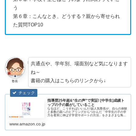
う
第６章：こんなとき、どうする？親から寄せられ
た質問TOP10
共通点や、学年別、場面別など気になります
ね～
書籍の購入はこちらのリンクから↓
塾長
指導歴25年超&“生の声”で実証! [中学生]成績ト
ップの子の親がしていること
なるほど、こうすればいいんだ!超人気塾長が、自らの体験
と多数の親へのヒアリングからつかんだ「中学生の子の学
力を着実に伸ばす学習サポートの方法」をさまざまな角度
から徹底解説。ママ友には聞きにくい情報が満載の1冊!
www.amazon.co.jp