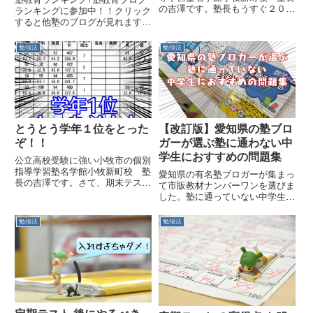
の吉澤です。塾長もうすぐ２０２
ランキングに参加中！！クリック
３年度が始まりますね。準備は進
すると他塾のブログが見れます。
んでいますか？2023-03,04,05名
とても参考になるので是非どう
学館カレンダー予定当塾は４月１
ぞ！！さて、近隣中学校は６月２
勉強法
勉強法
日が２０２２年度最終授業で、そ
０、２１、２２日から期末テスト
こから１週間お休み...
です。と、いう訳で 期末テスト
範囲表 が配られています。な
ぜ...
とうとう学年１位をとった
【改訂版】愛知県の塾ブロ
ぞ！！
ガーが選ぶ塾に通わない中
学生におすすめの問題集
公立高校受験に強い小牧市の個別
指導学習塾名学館小牧新町校 塾
愛知県の有名塾ブロガーが集まっ
長の吉澤です。さて、期末テスト
て市販教材ナンバーワンを選びま
が終わり生徒たちが結果を持って
した。塾に通っていない中学生が
きてくれています。結果がよかっ
定期テスト対策をする際に選ぶ問
た生徒、悪かった生徒もちろんど
題集を百戦錬磨の塾長たちが選び
勉強法
勉強法
ちらもいます。そんな中、いつも
ました。要点のまとめ、練習問
１桁台を取っているＮくん！！
題、解答・解説。これがバランス
と...
よく載っている本はどれか。是非
ブログをチェックしてください。