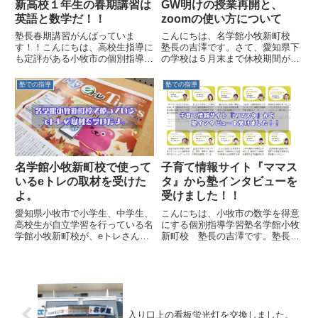
新高校１年生の春期講習は
GW明けの授業再開と、
英語と数学だ！！
zoomの使い方について
塾長春期講習がんばっていま
こんにちは、名学館小牧新町校
す！！こんにちは、高校生指導に
塾長の吉澤です。さて、愛知県下
も定評がある小牧市の個別指導学
の学校は５月末まで休校期間が延
習塾名学館小牧新町校 塾長の吉
長され、緊急事態宣言も５月末ま
澤です。さて、２０２０年度の通
で延長をされました。当塾とし
塾での指導
塾での指導
常授業は３月２６日（土）で無事
て、『３密』を避け適切な対策を
に終了しました。２０２０年度は
行った上で①３密を避けた教室で
コロナ休校というイレギュラーか
の学習②zoom、LINEを使用...
らい...
名学館小牧新町校で使って
子育て情報サイト『ママス
いるeトレの取材を受けた
タ』から塾インタビューを
よ。
受けました！！
愛知県小牧市で小学生、中学生、
こんにちは、小牧市の数学を得意
高校生が自立学習を行っている名
にする個別指導学習塾名学館小牧
学館小牧新町校が、eトレさんか
新町校 塾長の吉澤です。塾長
らの取材を受けたのでその紹介で
『ママスタ』からインタビューを
す。わかったつもりで終わらずに
受けました！！さて、子育て情報
しっかりと『できる』までやるプ
サイト『ママスタ』子育て情報サ
リントシステムがeトレです。e
イトということで、・専門家のコ
トレでの学習が気になる方は是
ラム （医療・教育・マネー・運
非、無料体験授業に来てくださ
動...
入り口上の看板蛍光灯を交換しました。
い。