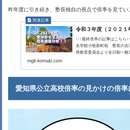
昨年度に引き続き、塾長独自の視点で倍率を見てい
令和３年度（２０２１
↑↑↑最終倍率の記事はこちら
名学館小牧新町校 塾長の吉
県教育委員会より全日制一般選
mgk-komaki.com
愛知県公立高校倍率の見かけの倍率