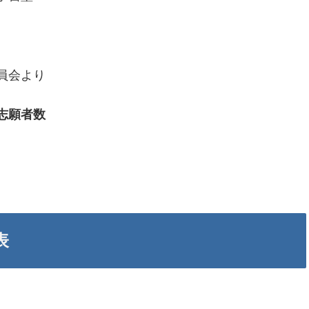
員会より
志願者数
表