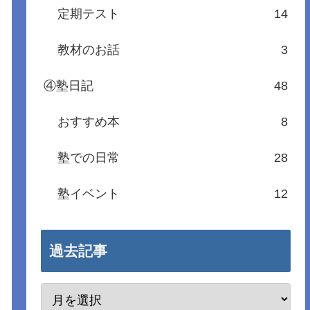
定期テスト
14
教材のお話
3
④塾日記
48
おすすめ本
8
塾での日常
28
塾イベント
12
過去記事