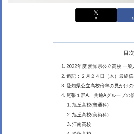
X
Fa
目
2022年度 愛知県公立高校 一
追記：２月２４日（木）最終倍
愛知県公立高校倍率の見かけの
尾張１群A、共通Aグループの
旭丘高校(普通科)
旭丘高校(美術科)
江南高校
松蔭高校