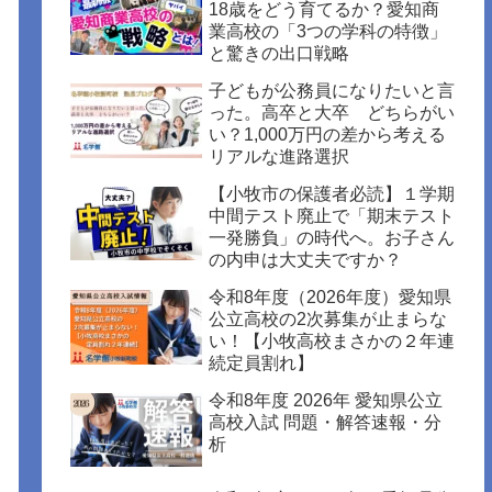
18歳をどう育てるか？愛知商
業高校の「3つの学科の特徴」
と驚きの出口戦略
子どもが公務員になりたいと言
った。高卒と大卒 どちらがい
い？1,000万円の差から考える
リアルな進路選択
【小牧市の保護者必読】１学期
中間テスト廃止で「期末テスト
一発勝負」の時代へ。お子さん
の内申は大丈夫ですか？
令和8年度（2026年度）愛知県
公立高校の2次募集が止まらな
い！【小牧高校まさかの２年連
続定員割れ】
令和8年度 2026年 愛知県公立
高校入試 問題・解答速報・分
析