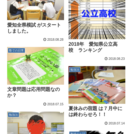
愛知全県模試 がスタート
しました。
2018.08.28
2018年 愛知県公立高
校 ランキング
塾での日常
2018.08.23
勉強法
文章問題は応用問題なの
か？
2018.07.15
夏休みの宿題 は７月中に
は終わらせろ！！
勉強法
2018.07.14
教材のお話