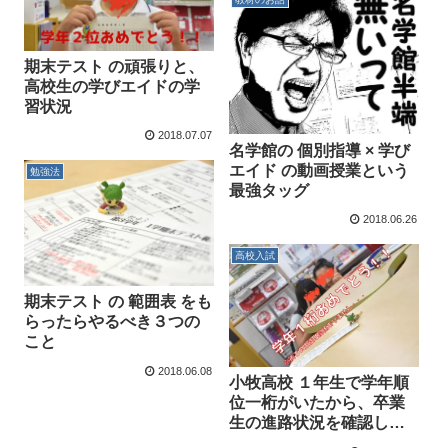
期末テスト の頑張りと、
高校生の学びエイドの学
習状況
2018.07.07
名学館の 個別指導 × 学び
エイド の動画授業という
勉強法
最強タッグ
2018.06.26
高校入試
期末テスト の 範囲表 をも
らったらやるべき３つの
こと
2018.06.08
小牧高校 １年生で学年順
位一桁がいたから、卒業
生の進路状況を確認して
みた。