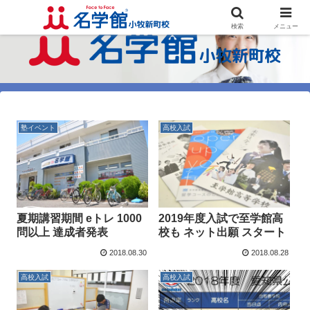
検索
メニュー
塾イベント
高校入試
夏期講習期間 eトレ 1000
2019年度入試で至学館高
問以上 達成者発表
校も ネット出願 スタート
2018.08.30
2018.08.28
高校入試
高校入試