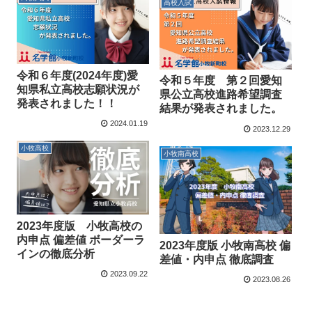
高校入試
令和６年度(2024年度)愛
令和５年度 第２回愛知
知県私立高校志願状況が
県公立高校進路希望調査
発表されました！！
結果が発表されました。
2024.01.19
2023.12.29
小牧高校
小牧南高校
2023年度版 小牧高校の
内申点 偏差値 ボーダーラ
2023年度版 小牧南高校 偏
インの徹底分析
差値・内申点 徹底調査
2023.09.22
2023.08.26