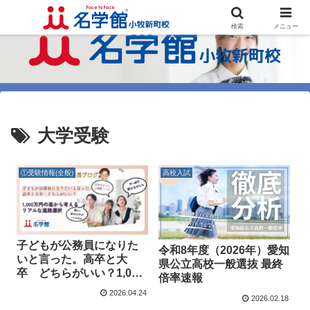
検索
メニュー
大学受験
①受験情報(全般)
高校入試
子どもが公務員になりた
令和8年度（2026年）愛知
いと言った。高卒と大
県公立高校一般選抜 最終
卒 どちらがいい？1,000
倍率速報
万円の差から考えるリア
2026.04.24
2026.02.18
ルな進路選択